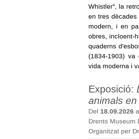
Whistler", la re
en tres dècades d
modern, i en pa
obres, incloent-h
quaderns d'esbos
(1834-1903) va 
vida moderna i va
Exposició:
animals en
Del
18.09.2026
a
Drents Museum D
Organitzat per 