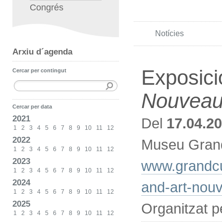
Congrés
Notícies
Arxiu d´agenda
Exposici
Cercar per contingut
Nouvea
Cercar per data
2021
Del
17.04.2
1
2
3
4
5
6
7
8
9
10
11
12
2022
Museu Grand
1
2
3
4
5
6
7
8
9
10
11
12
2023
www.grandcu
1
2
3
4
5
6
7
8
9
10
11
12
2024
and-art-nou
1
2
3
4
5
6
7
8
9
10
11
12
2025
Organitzat 
1
2
3
4
5
6
7
8
9
10
11
12