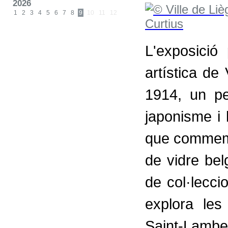
2026
1
2
3
4
5
6
7
8
9
10
11
12
L'exposició 
artística de
1914, un pe
japonisme i 
que commemo
de vidre bel
de col·lecci
explora les
Saint-Lamb