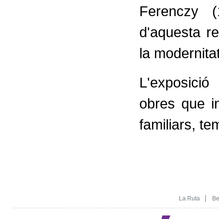
Ferenczy (
d'aquesta r
la modernitat
L'exposici
obres que i
familiars, te
La Ruta
Be