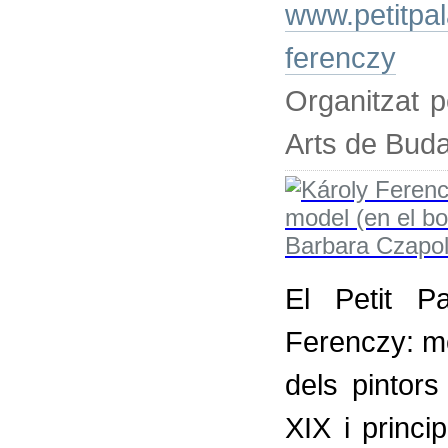
www.petitpala
ferenczy
Organitzat p
Arts de Bud
El Petit P
Ferenczy: m
dels pintor
XIX i princi